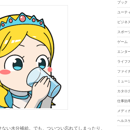
ブック
ユーテ
ビジネ
スポー
ゲーム
エンタ
ライフ
ファイ
ミュー
カタロ
仕事効
メディ
ヘルス
せない水分補給。でも、ついつい忘れてしまったり、