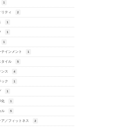
1
ィリティ
2
ス
1
ツ
1
1
ーテインメント
1
スタイル
5
ナンス
4
ジック
1
グ
1
率化
1
カル
5
ケア／フィットネス
2